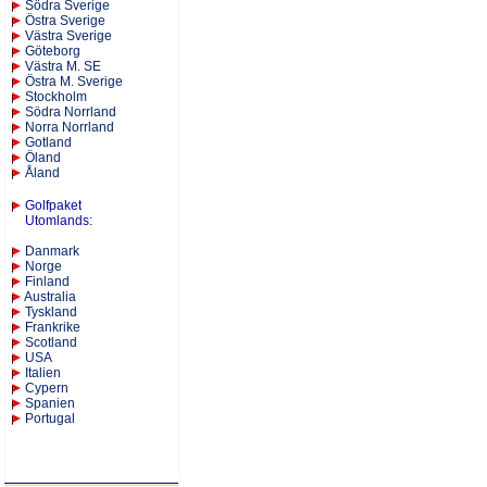
S
ödra Sverige
Östra Sverige
Västra Sverige
Göteborg
Västra M. SE
Östra M. Sverige
Stockholm
Södra Norrland
Norra Norrland
Gotland
Öland
Åland
Golfpaket
Utomlands
:
Danmark
Norge
Finland
Australia
Tyskland
Frankrike
Scotland
USA
Italien
Cypern
Spanien
Portugal