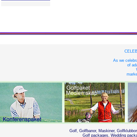
CELEB
As we celebra
of ad
market
Golf, Golfbanor, Maskiner, Golfklubbor
Golf packages, Wedding packag