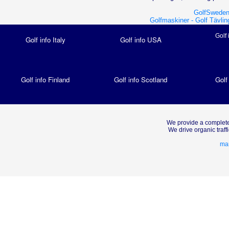
GolfSweden
Golfmaskiner -
Golf Tävlin
Golf 
Golf info Italy
Golf info USA
Golf info Finland
Golf info Scotland
Golf
We provide a complete
We drive organic traf
mar