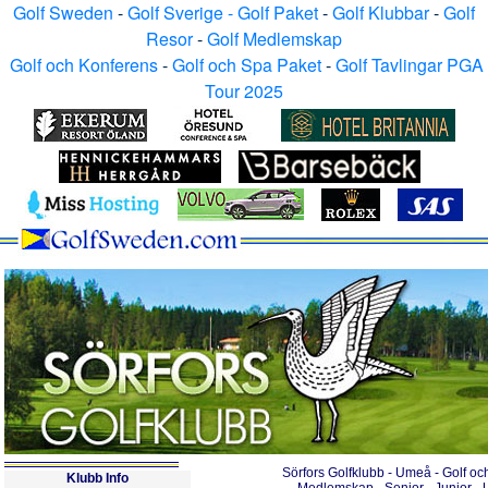
Golf Sweden
-
Golf Sverige - Golf Paket
-
Golf Klubbar
-
Golf
Resor
-
Golf Medlemskap
Golf och Konferens
-
Golf och Spa Paket
-
Golf Tavlingar PGA
Tour 2025
Sörfors Golfklubb - Umeå - Golf oc
Klubb Info