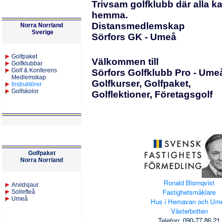
Trivsam golfklubb där alla k
hemma.
Distansmedlemskap
Norra Norrland
Sverige
Sörfors GK - Umeå
Golfpaket
Välkommen till
Golfklubbar
Golf & Konferens
Sörfors Golfklubb Pro - Ume
Medlemskap
Golfkurser, Golfpaket,
Instruktörer
Golfskolor
Golflektioner, Företagsgolf
Golfpaket
Norra Norrland
Ronald Blomqvist
Arvidsjaur
Fastighetsmäklare
Sollefteå
Umeå
Hus i Hemavan och Um
Västerbotten
Telefon: 090-77 86 21