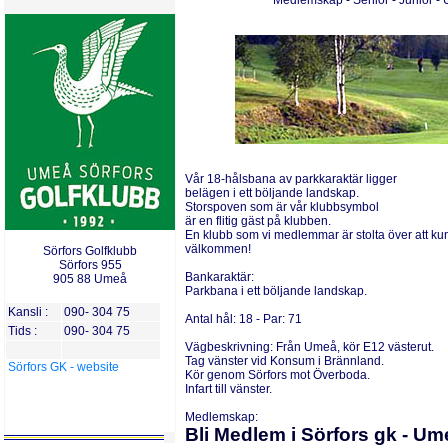
Medlemskap - Senior - Junior 
Vår 18-hålsbana av parkkaraktär ligger
belägen i ett böljande landskap.
Storspoven som är vår klubbsymbol
är en flitig gäst på klubben.
En klubb som vi medlemmar är stolta över att kunn
välkommen!
Sörfors Golfklubb
Sörfors 955
Bankaraktär:
905 88 Umeå
Parkbana i ett böljande landskap.
Kansli :
090- 304 75
Antal
h
ål:
18
-
Par:
71
Tids :
090- 304 75
V
ägbeskrivning:
Från Umeå, kör E12 västerut.
Tag vänster vid Konsum i Brännland.
Sörfors GK - website
Kör genom Sörfors mot Överboda.
Infart till vänster.
Medlemskap:
Bli Medlem i Sörfors gk - Um